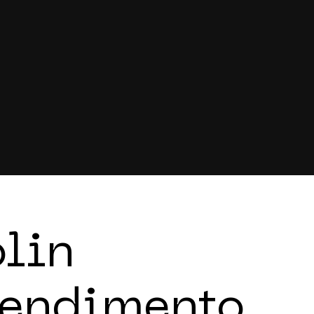
olin
endimento