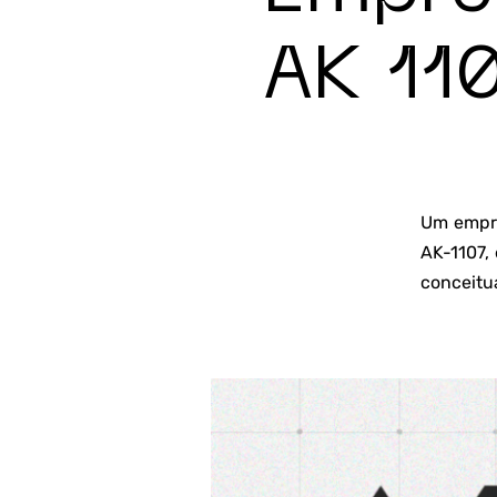
AK 11
Um empre
AK-1107,
conceitu