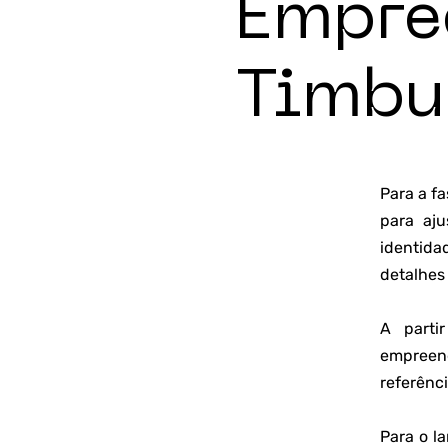
Empre
Timbu
Para a f
para aj
identida
detalhes
A parti
empreend
referênc
Para o l