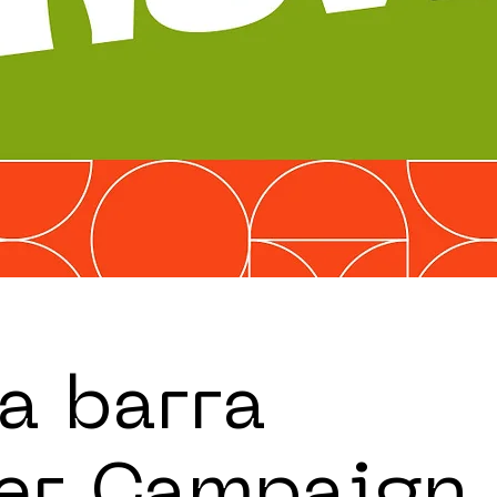
a barra
r Campaign