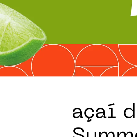
açaí d
Summe