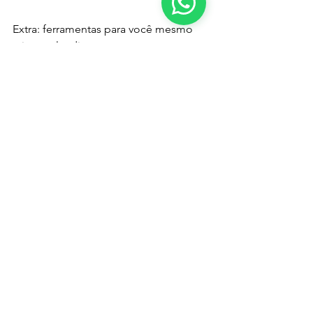
Extra: ferramentas para você mesmo 
criar sua landing page:
- 
Leadlovers
;
- 
Instapage
;
- 
Unbounce
.
Baseando-se nessas dicas é possível 
criar uma landing page de acordo com 
o seu objetivo e obter bons resultados.
Faça o teste e mande seu feedback pra 
gente!