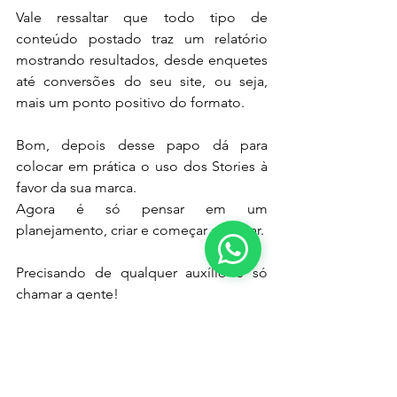
Vale ressaltar que todo tipo de 
conteúdo postado traz um relatório 
mostrando resultados, desde enquetes 
até conversões do seu site, ou seja, 
mais um ponto positivo do formato.
Bom, depois desse papo dá para 
colocar em prática o uso dos Stories à 
favor da sua marca.
Agora é só pensar em um 
planejamento, criar e começar a postar.
Precisando de qualquer auxílio é só 
chamar a gente!
☎ (14) 3012-0075 | 📱 Descozap: (14) 
99615-4806
👽 descoberta-digital.com | 📧 