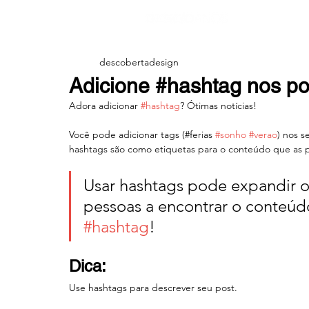
descobertadesign
Adicione #hashtag nos po
Adora adicionar 
#hashtag
? Ótimas notícias!
Você pode adicionar tags (#ferias 
#sonho
#verao
) nos s
hashtags são como etiquetas para o conteúdo que as p
Usar hashtags pode expandir o 
pessoas a encontrar o conteúdo
#hashtag
!
Dica:
Use hashtags para descrever seu post.