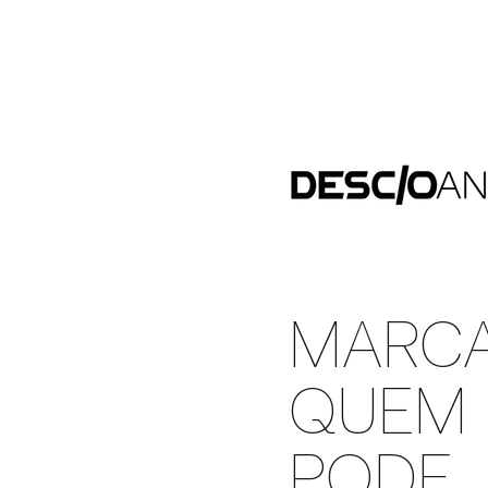
MARC
QUEM
PODE