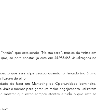
hitzão” que está sendo “Na sua cara”, música da Anitta em 
 que, só para constar, já está em 44.938.468 visualizações no 
acto que esse clipe causou quando foi lançado (no último 
 ficaram de olho.
lidade de fazer um Marketing de Oportunidade bem feito, 
virais e memes para gerar um maior engajamento, utilizaram 
os e mostrar que estão sempre atentas a tudo o que está se 
ade?”