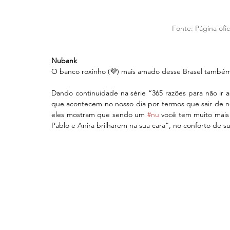
 Fonte: 
Página ofi
Nubank
O banco roxinho (💜) mais amado desse Brasel também
Dando continuidade na série “365 razões para não ir a
que acontecem no nosso dia por termos que sair de nos
eles mostram que sendo um 
#nu
 você tem muito mais
Pablo e Anira brilharem na sua cara”, no conforto de s