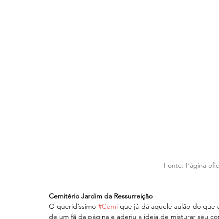
 Fonte: 
Página ofi
Cemitério Jardim da Ressurreição
O queridíssimo 
#Cemi
 que já dá aquele aulão do que 
de um fã da página e aderiu a ideia de misturar seu c