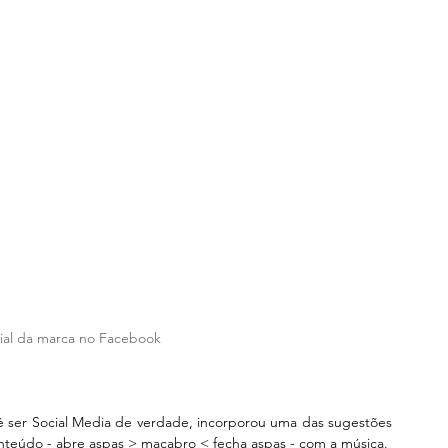
cial da marca no Facebook
é ser Social Media de verdade, incorporou uma das sugestões 
onteúdo - abre aspas > macabro < fecha aspas - com a música.