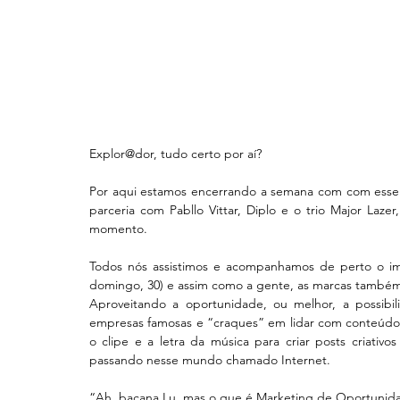
Explor@dor, tudo certo por aí?
Por aqui estamos encerrando a semana com com esse “
parceria com Pabllo Vittar, Diplo e o trio Major Lazer,
momento.
Todos nós assistimos e acompanhamos de perto o imp
domingo, 30) e assim como a gente, as marcas também
Aproveitando a oportunidade, ou melhor, a possibi
empresas famosas e “craques” em lidar com conteúdos 
o clipe e a letra da música para criar posts criativ
passando nesse mundo chamado Internet.
“Ah, bacana Lu, mas o que é Marketing de Oportunid