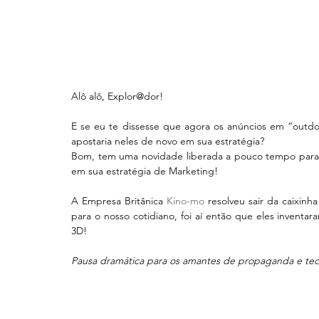
Alô alô, Explor@dor!
E se eu te dissesse que agora os anúncios em “outdo
apostaria neles de novo em sua estratégia?
Bom, tem uma novidade liberada a pouco tempo para o
em sua estratégia de Marketing!
A Empresa Britânica 
Kino-mo
 resolveu sair da caixin
para o nosso cotidiano, foi aí então que eles inventar
3D!
Pausa dramática para os amantes de propaganda e te