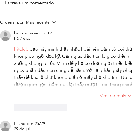
Escreva um comentário
Ordenar por:
Mais recente
katrinacha.vez.52.0.2
há 7 dias
hitclub
 dạo này mình thấy nhắc hoài nên bấm vô coi thử 
không có ngồi đọc kỹ. Cảm giác đầu tiên là giao diện nh
xuống không bị rối. Mình để ý họ có đoạn giới thiệu ki
ngay phần đầu nên cũng dễ nắm. Với lại phần giấy phé
thấy để khá lộ chứ không giấu ở mấy chỗ khó tìm. Nói 
được gom gọn, bấm qua lại thấy mượt. Trên trang chí
Mostrar mais
Curtir
Responder
Fitzherbert25779
29 de jul.