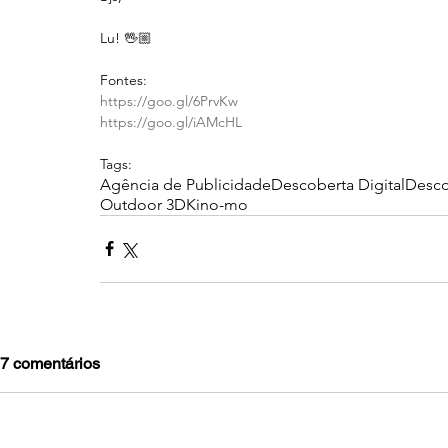
Lu! 🖖🏼
Fontes:
https://goo.gl/6PrvKw
https://goo.gl/iAMcHL
Tags:
Agência de Publicidade
Descoberta Digital
Desco
Outdoor 3D
Kino-mo
7 comentários