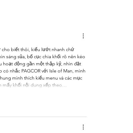
cho biết thôi, kiểu lướt nhanh chứ 
ìn sáng sủa, bố cục chia khối rõ nên kéo 
ểu hoạt động gần một thập kỷ, nhìn đặt 
p có nhắc PAGCOR với Isle of Man, mình 
chung mình thích kiểu menu và các mục 
nh mấy khối nội dung xếp theo…