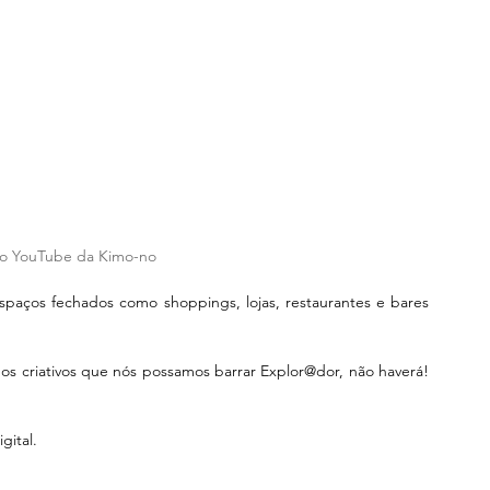
do YouTube da Kimo-no
paços fechados como shoppings, lojas, restaurantes e bares 
os criativos que nós possamos barrar Explor@dor, não haverá! 
ital.