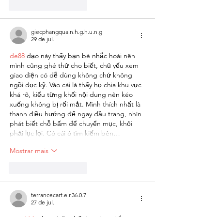
Curtir
Responder
giecphangqua.n.h.g.h.u.n.g
29 de jul.
de88
 dạo này thấy bạn bè nhắc hoài nên 
mình cũng ghé thử cho biết, chủ yếu xem 
giao diện có dễ dùng không chứ không 
ngồi đọc kỹ. Vào cái là thấy họ chia khu vực 
khá rõ, kiểu từng khối nội dung nên kéo 
xuống không bị rối mắt. Mình thích nhất là 
thanh điều hướng để ngay đầu trang, nhìn 
phát biết chỗ bấm để chuyển mục, khỏi 
phải lục lọi. Có cái ô tìm kiếm bên…
Mostrar mais
Curtir
Responder
terrancecart.e.r.36.0.7
27 de jul.