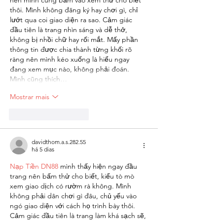
nên mình cũng bấm vào xem thử cho biết 
thôi. Mình không đăng ký hay chơi gì, chỉ 
lướt qua coi giao diện ra sao. Cảm giác 
đầu tiên là trang nhìn sáng và dễ thở, 
không bị nhồi chữ hay rối mắt. Mấy phần 
thông tin được chia thành từng khối rõ 
ràng nên mình kéo xuống là hiểu ngay 
đang xem mục nào, không phải đoán. 
Mình cũng thích…
Mostrar mais
Curtir
Responder
davidthom.a.s.282.55
há 5 dias
Nạp Tiền DN88
 mình thấy hiện ngay đầu 
trang nên bấm thử cho biết, kiểu tò mò 
xem giao dịch có rườm rà không. Mình 
không phải dân chơi gì đâu, chủ yếu vào 
ngó giao diện với cách họ trình bày thôi. 
Cảm giác đầu tiên là trang làm khá sạch sẽ, 