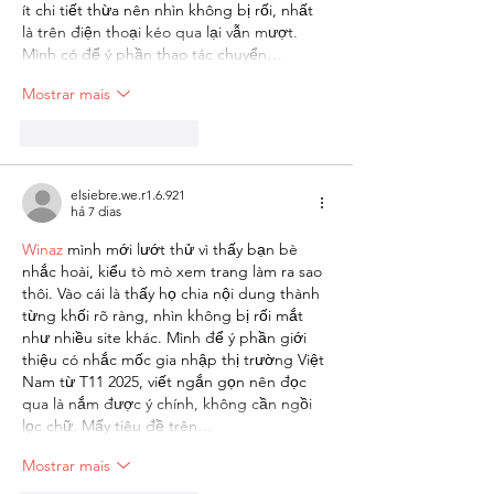
ít chi tiết thừa nên nhìn không bị rối, nhất 
là trên điện thoại kéo qua lại vẫn mượt. 
Mình có để ý phần thao tác chuyển…
Mostrar mais
Curtir
Responder
elsiebre.we.r1.6.921
há 7 dias
Winaz
 mình mới lướt thử vì thấy bạn bè 
nhắc hoài, kiểu tò mò xem trang làm ra sao 
thôi. Vào cái là thấy họ chia nội dung thành 
từng khối rõ ràng, nhìn không bị rối mắt 
như nhiều site khác. Mình để ý phần giới 
thiệu có nhắc mốc gia nhập thị trường Việt 
Nam từ T11 2025, viết ngắn gọn nên đọc 
qua là nắm được ý chính, không cần ngồi 
lọc chữ. Mấy tiêu đề trên…
Mostrar mais