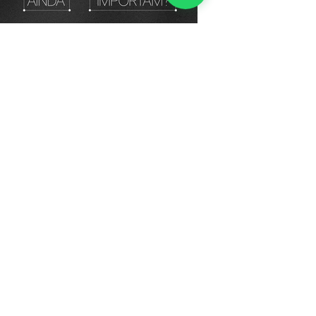
Arquétipos de Marca: O
Branding Emocional que
Conecta Pessoas e
Negócios
Seguir trends já não é o
suficiente