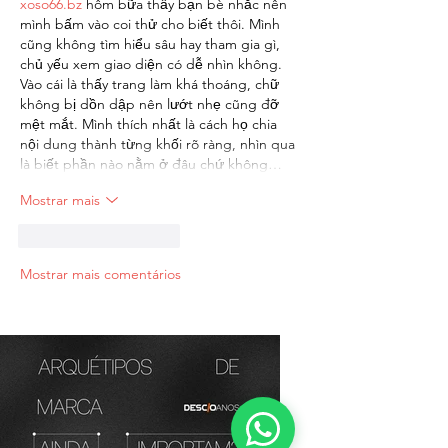
xoso66.bz
 hôm bữa thấy bạn bè nhắc nên 
mình bấm vào coi thử cho biết thôi. Mình 
cũng không tìm hiểu sâu hay tham gia gì, 
chủ yếu xem giao diện có dễ nhìn không. 
Vào cái là thấy trang làm khá thoáng, chữ 
không bị dồn dập nên lướt nhẹ cũng đỡ 
mệt mắt. Mình thích nhất là cách họ chia 
nội dung thành từng khối rõ ràng, nhìn qua 
là biết phần nào nằm ở đâu chứ không…
Mostrar mais
Curtir
Responder
Mostrar mais comentários