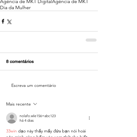
Agência de MKT Digital
Agência de MKT
Dia da Mulher
8 comentários
Escreva um comentário
Mais recente
nolafo.wle156+abc123
há 4 dias
33win
 dạo này thấy mấy đứa bạn nói hoài 